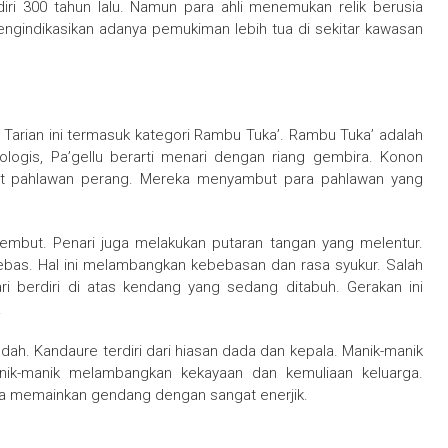
ri 300 tahun lalu. Namun para ahli menemukan relik berusia
engindikasikan adanya pemukiman lebih tua di sekitar kawasan
ja. Tarian ini termasuk kategori Rambu Tuka’. Rambu Tuka’ adalah
mologis, Pa’gellu berarti menari dengan riang gembira. Konon
but pahlawan perang. Mereka menyambut para pahlawan yang
embut. Penari juga melakukan putaran tangan yang melentur.
bas. Hal ini melambangkan kebebasan dan rasa syukur. Salah
ri berdiri di atas kendang yang sedang ditabuh. Gerakan ini
.
ah. Kandaure terdiri dari hiasan dada dan kepala. Manik-manik
anik-manik melambangkan kekayaan dan kemuliaan keluarga.
pria memainkan gendang dengan sangat enerjik.