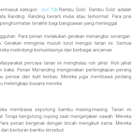
i termasuk kategori
slot 10k
Rambu Solo’. Rambu Solo’ adalah
ta Randing. Randing berarti mulia atau terhormat. Para pria
penghormatan terakhir bagi bangsawan yang meninggal.
ngguhan. Para penari melakukan gerakan menangkis serangan.
 Gerakan mengintai musuh turut mengisi tarian ini. Semua
reka melindungi komunitasnya dari berbagai ancaman.
Masyarakat percaya tarian ini menghalau roh jahat. Roh jahat
m baka. Penari Ma’randing mengenakan perlengkapan perang
tau perisai dari kulit kerbau. Mereka juga membawa pedang
bau melengkapi busana mereka.
ereka membawa sepotong bambu masing-masing. Tarian ini
t Toraja bergotong royong saat mengerjakan sawah. Mereka
ra penari bergerak dengan lincah mengikuti irama. Mereka
 dari benturan bambu tersebut.