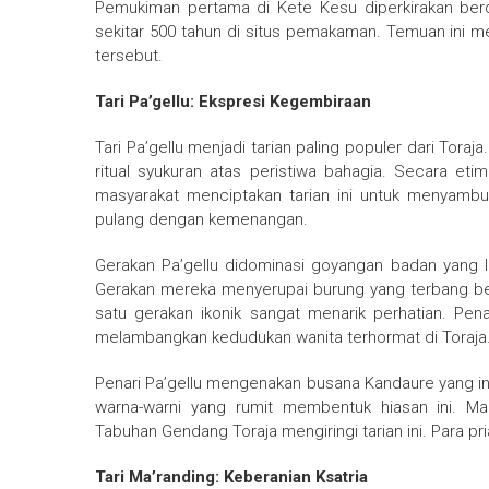
Pemukiman pertama di Kete Kesu diperkirakan berdi
sekitar 500 tahun di situs pemakaman. Temuan ini m
tersebut.
Tari Pa’gellu: Ekspresi Kegembiraan
Tari Pa’gellu menjadi tarian paling populer dari Tora
ritual syukuran atas peristiwa bahagia. Secara eti
masyarakat menciptakan tarian ini untuk menyam
pulang dengan kemenangan.
Gerakan Pa’gellu didominasi goyangan badan yang l
Gerakan mereka menyerupai burung yang terbang be
satu gerakan ikonik sangat menarik perhatian. Pena
melambangkan kedudukan wanita terhormat di Toraja
Penari Pa’gellu mengenakan busana Kandaure yang ind
warna-warni yang rumit membentuk hiasan ini. M
Tabuhan Gendang Toraja mengiringi tarian ini. Para 
Tari Ma’randing: Keberanian Ksatria