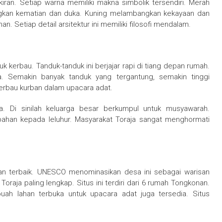
kiran. Setiap warna memiliki makna simbolik tersendiri. Merah
kan kematian dan duka. Kuning melambangkan kekayaan dan
 Setiap detail arsitektur ini memiliki filosofi mendalam.
k kerbau. Tanduk-tanduk ini berjajar rapi di tiang depan rumah.
a. Semakin banyak tanduk yang tergantung, semakin tinggi
kerbau kurban dalam upacara adat.
a. Di sinilah keluarga besar berkumpul untuk musyawarah.
bahan kepada leluhur. Masyarakat Toraja sangat menghormati
an terbaik. UNESCO menominasikan desa ini sebagai warisan
oraja paling lengkap. Situs ini terdiri dari 6 rumah Tongkonan.
uah lahan terbuka untuk upacara adat juga tersedia. Situs