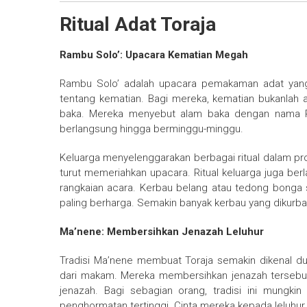
Ritual Adat Toraja
Rambu Solo’: Upacara Kematian Megah
Rambu Solo’ adalah upacara pemakaman adat yang
tentang kematian. Bagi mereka, kematian bukanlah a
baka. Mereka menyebut alam baka dengan nama Puy
berlangsung hingga berminggu-minggu.
Keluarga menyelenggarakan berbagai ritual dalam pros
turut memeriahkan upacara. Ritual keluarga juga ber
rangkaian acara. Kerbau belang atau tedong bong
paling berharga. Semakin banyak kerbau yang dikurb
Ma’nene: Membersihkan Jenazah Leluhur
Tradisi Ma’nene membuat Toraja semakin dikenal duni
dari makam. Mereka membersihkan jenazah tersebut 
jenazah. Bagi sebagian orang, tradisi ini mungki
penghormatan tertinggi. Cinta mereka kepada leluhur 