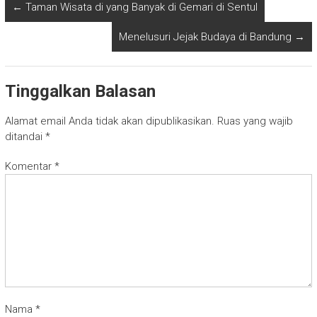
←
Taman Wisata di yang Banyak di Gemari di Sentul
Menelusuri Jejak Budaya di Bandung
→
Tinggalkan Balasan
Alamat email Anda tidak akan dipublikasikan.
Ruas yang wajib
ditandai
*
Komentar
*
Nama
*