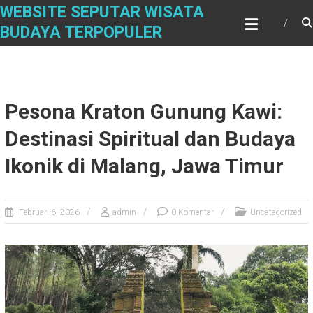
S
WEBSITE SEPUTAR WISATA
k
BUDAYA TERPOPULER
i
p
t
o
c
Pesona Kraton Gunung Kawi:
o
n
Destinasi Spiritual dan Budaya
t
Ikonik di Malang, Jawa Timur
e
n
t
Februari 6, 2026
admin
0 Komentar
Uncategorized