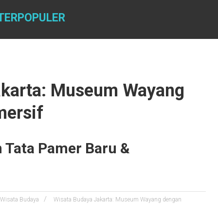
 TERPOPULER
akarta: Museum Wayang
ersif
 Tata Pamer Baru &
Wisata Budaya
Wisata Budaya Jakarta: Museum Wayang dengan