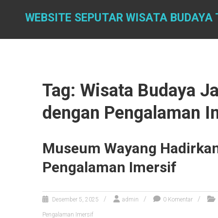
Skip
to
WEBSITE SEPUTAR WISATA BUDAYA
content
Tag: Wisata Budaya J
dengan Pengalaman Im
Museum Wayang Hadirkan
Pengalaman Imersif
Desember 5, 2025
admin
0 Komentar
Pengalaman Imersif