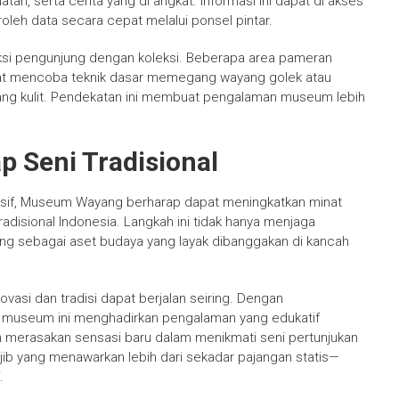
n, serta cerita yang di angkat. Informasi ini dapat di akses
eh data secara cepat melalui ponsel pintar.
si pengunjung dengan koleksi. Beberapa area pameran
at mencoba teknik dasar memegang wayang golek atau
yang kulit. Pendekatan ini membuat pengalaman museum lebih
 Seni Tradisional
sif, Museum Wayang berharap dapat meningkatkan minat
adisional Indonesia. Langkah ini tidak hanya menjaga
ng sebagai aset budaya yang layak dibanggakan di kancah
si dan tradisi dapat berjalan seiring. Dengan
, museum ini menghadirkan pengalaman yang edukatif
n merasakan sensasi baru dalam menikmati seni pertunjukan
jib yang menawarkan lebih dari sekadar pajangan statis—
.