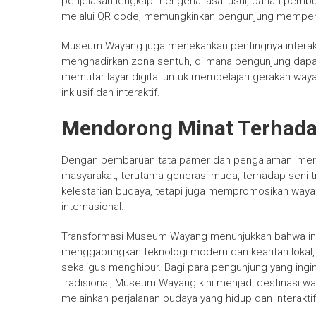
penjelasan lengkap mengenai asal-usul, bahan pembuata
melalui QR code, memungkinkan pengunjung memperol
Museum Wayang juga menekankan pentingnya interak
menghadirkan zona sentuh, di mana pengunjung dap
memutar layar digital untuk mempelajari gerakan wa
inklusif dan interaktif.
Mendorong Minat Terhadap
Dengan pembaruan tata pamer dan pengalaman imer
masyarakat, terutama generasi muda, terhadap seni tr
kelestarian budaya, tetapi juga mempromosikan waya
internasional.
Transformasi Museum Wayang menunjukkan bahwa inova
menggabungkan teknologi modern dan kearifan lokal
sekaligus menghibur. Bagi para pengunjung yang ingi
tradisional, Museum Wayang kini menjadi destinasi wa
melainkan perjalanan budaya yang hidup dan interaktif