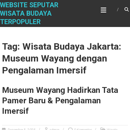
S
WEBSITE SEPUTAR
k
WISATA BUDAYA
i
TERPOPULER
p
t
o
c
Tag: Wisata Budaya Jakarta:
o
n
Museum Wayang dengan
t
e
Pengalaman Imersif
n
t
Museum Wayang Hadirkan Tata
Pamer Baru & Pengalaman
Imersif