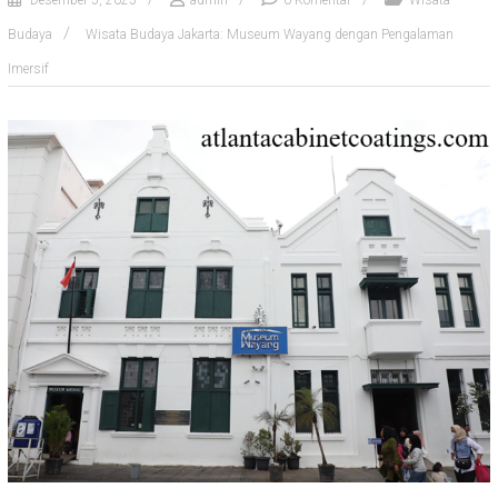
Desember 5, 2025
admin
0 Komentar
Wisata
Budaya
Wisata Budaya Jakarta: Museum Wayang dengan Pengalaman
Imersif